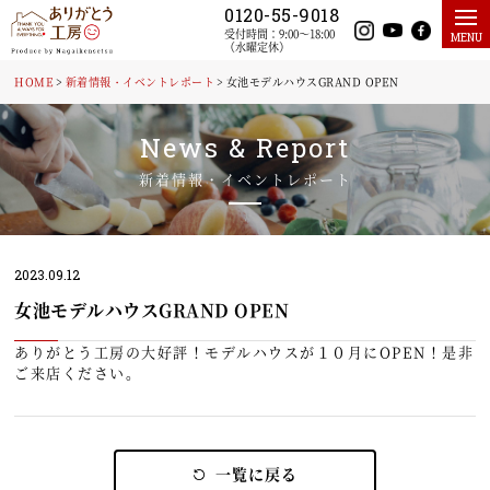
0120-55-9018
受付時間：9:00～18:00
MENU
（水曜定休）
HOME
HOME
新着情報・イベントレポート
女池モデルハウスGRAND OPEN
新着情報
News & Report
イベント・見学会情報
施工実例・お客様の声
新着情報・イベントレポート
ありがとう工房の強みと特徴
理想の完全自由設計
2023.09.12
予算、性能、デザイン性のバランスを重視
女池モデルハウスGRAND OPEN
お客様満足への取り組み
ありがとう工房の大好評！モデルハウスが１０月にOPEN！是非
ありがとう工房が提案するライフスタイル
ご来店ください。
期間限定モデルハウス
間取りプラン
会員登録
一覧に戻る