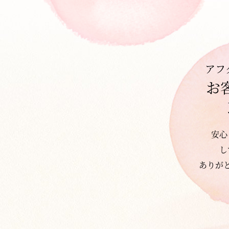
アフ
お
安心
し
ありが