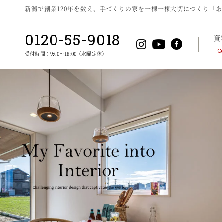
新潟で創業120年を数え、手づくりの家を一棟一棟大切につくり「
0120-55-9018
資
C
受付時間：9:00～18:00
（水曜定休）
工房の強みと特徴
期間限定モデルハウス
自由設計
間取りプラン
、デザイン性のバランスを重視
会員登録
への取り組み
スタッフブログ
工房が提案するライフスタイル
会社概要