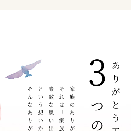
3
ありがとう工房の
つの