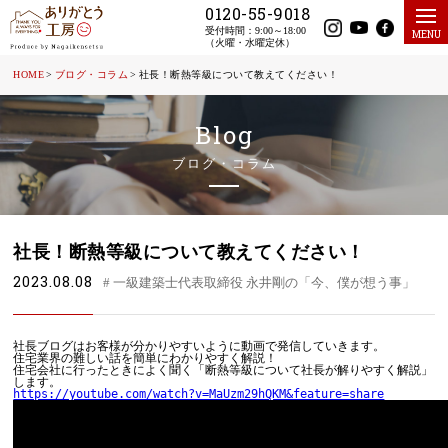
0120-55-9018
受付時間：9:00～18:00
MENU
（火曜・水曜定休）
HOME
HOME
ブログ・コラム
社長！断熱等級について教えてください！
新着情報
Blog
イベント・見学会情報
施工実例・お客様の声
ブログ・コラム
ありがとう工房の強みと特徴
理想の完全自由設計
社長！断熱等級について教えてください！
予算、性能、デザイン性のバランスを重視
2023.08.08
# 一級建築士代表取締役 永井剛の「今、僕が想う事」
お客様満足への取り組み
ありがとう工房
社長ブログはお客様が分かりやすいように動画で発信していきます。
期間限定モデルハウス
住宅業界の難しい話を簡単にわかりやすく解説！
住宅会社に行ったときによく聞く「断熱等級について社長が解りやすく解説」
します。
間取りプラン
https://youtube.com/watch?v=MaUzm29hQKM&feature=share
会員登録